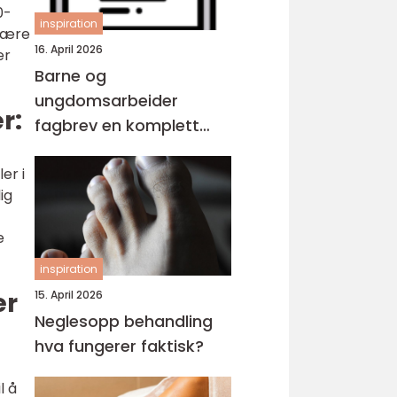
0-
inspiration
 være
16. April 2026
er
Barne og
ungdomsarbeider
r:
fagbrev en komplett
guide for voksne
er i
ig
e
inspiration
er
15. April 2026
Neglesopp behandling
hva fungerer faktisk?
l å