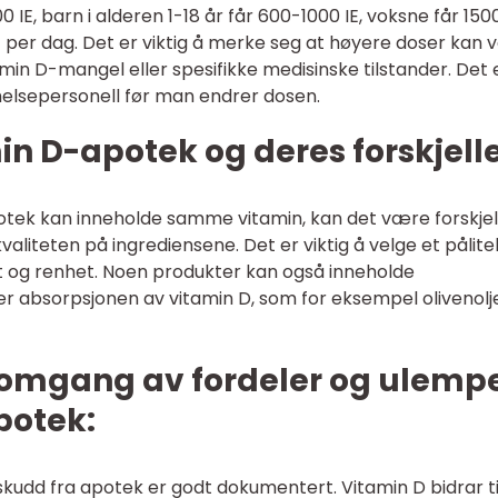
 IE, barn i alderen 1-18 år får 600-1000 IE, voksne får 150
E per dag. Det er viktig å merke seg at høyere doser kan
in D-mangel eller spesifikke medisinske tilstander. Det 
n helsepersonell før man endrer dosen.
in D-apotek og deres forskjelle
otek kan inneholde samme vitamin, kan det være forskjell
liteten på ingrediensene. Det er viktig å velge et pålitel
 og renhet. Noen produkter kan også inneholde
er absorpsjonen av vitamin D, som for eksempel olivenolj
nnomgang av fordeler og ulemp
potek:
skudd fra apotek er godt dokumentert. Vitamin D bidrar ti