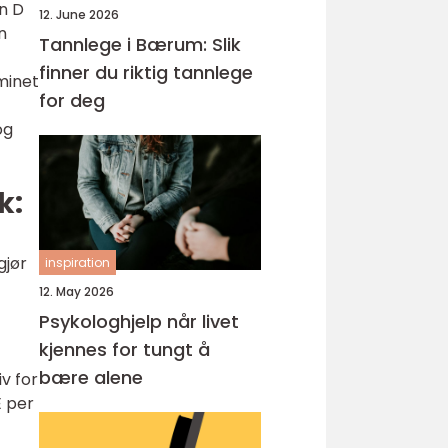
n D
12. June 2026
n
Tannlege i Bærum: Slik
finner du riktig tannlege
minet
for deg
t
og
k:
gjør
inspiration
12. May 2026
Psykologhjelp når livet
kjennes for tungt å
bære alene
v for
E per