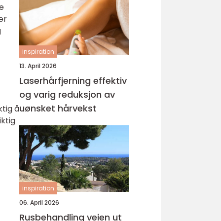
se
er
g
inspiration
13. April 2026
Laserhårfjerning effektiv
og varig reduksjon av
uønsket hårvekst
ktig å
ktig
inspiration
06. April 2026
Rusbehandling veien ut