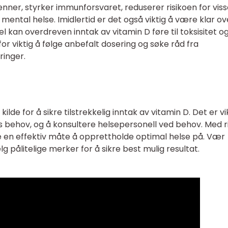
nner, styrker immunforsvaret, reduserer risikoen for vis
ental helse. Imidlertid er det også viktig å være klar ov
 kan overdreven inntak av vitamin D føre til toksisitet o
or viktig å følge anbefalt dosering og søke råd fra
ringer.
de for å sikre tilstrekkelig inntak av vitamin D. Det er vi
ns behov, og å konsultere helsepersonell ved behov. Med ri
e en effektiv måte å opprettholde optimal helse på. Vær
pålitelige merker for å sikre best mulig resultat.