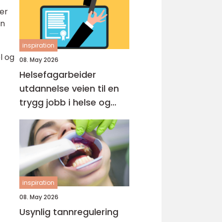
ter
an
inspiration
l og
08. May 2026
Helsefagarbeider
utdannelse veien til en
trygg jobb i helse og
omsorg
inspiration
08. May 2026
Usynlig tannregulering