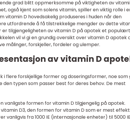
økende grad blitt oppmerksomme på viktigheten av vitami
t, også kjent som solens vitamin, spiller en viktig rolle i e
om vitamin D hovedsakelig produseres i huden når den
ære utfordrende å få tilstrekkelige mengder av dette vita
 er tilgjengeligheten av vitamin D på apotek et populær
kkelen vil vi gi en grundig oversikt over vitamin D apotek 
ve målinger, forskjeller, fordeler og ulemper.
esentasjon av vitamin D apote
k i flere forskjellige former og doseringsformer, noe som 
lge den typen som passer best for deres behov. De mest
en vanligste formen for vitamin D tilgjengelig på apotek.
vitamin D3, den formen for vitamin D som er mest effekti
 vanligvis fra 1000 IE (internasjonale enheter) til 5000 I