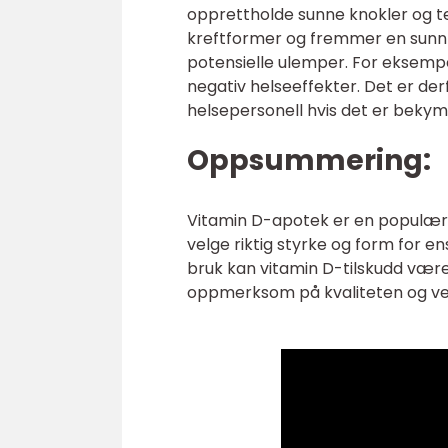
opprettholde sunne knokler og te
kreftformer og fremmer en sunn m
potensielle ulemper. For eksempel
negativ helseeffekter. Det er derf
helsepersonell hvis det er bekym
Oppsummering:
Vitamin D-apotek er en populær kil
velge riktig styrke og form for e
bruk kan vitamin D-tilskudd vær
oppmerksom på kvaliteten og velg 