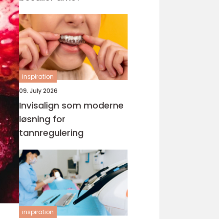
inspiration
09. July 2026
Invisalign som moderne
løsning for
tannregulering
inspiration