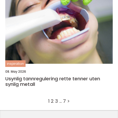
inspiration
08. May 2026
Usynlig tannregulering rette tenner uten
synlig metall
1
2
3
…
7
>