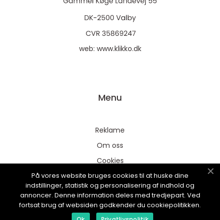
web:
www.klikko.dk
Menu
Reklame
Om oss
Cookies
På vores website bruges cookies til at huske dine
Kontakt Oss
indstillinger, statistik og personalisering af indhold og
Sitemap
annoncer. Denne information deles med tredjepart. Ved
fortsat brug af websiden godkender du cookiepolitikken.
Ok
Privatlivspolitik