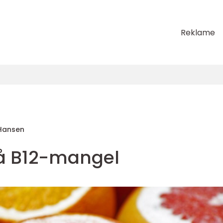
Reklame
Hansen
å B12-mangel