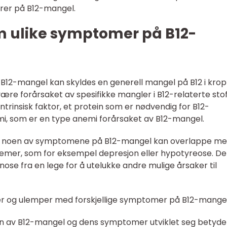
rer på B12-mangel.
om ulike symptomer på B12-
B12-mangel kan skyldes en generell mangel på B12 i kro
e forårsaket av spesifikke mangler i B12-relaterte stof
trinsisk faktor, et protein som er nødvendig for B12-
emi, som er en type anemi forårsaket av B12-mangel.
 at noen av symptomene på B12-mangel kan overlappe m
mer, som for eksempel depresjon eller hypotyreose. De
gnose fra en lege for å utelukke andre mulige årsaker til
er og ulemper med forskjellige symptomer på B12-mange
en av B12-mangel og dens symptomer utviklet seg betydel