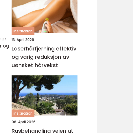
inspiration
mer.
13. April 2026
r og
Laserhårfjerning effektiv
og varig reduksjon av
uønsket hårvekst
inspiration
06. April 2026
Rusbehandling veien ut