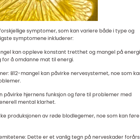
 forskjellige symptomer, som kan variere både i type og
ligste symptomene inkluderer:
angel kan oppleve konstant tretthet og mangel på energi
 for å omdanne mat til energi.
mer: B12-mangel kan påvirke nervesystemet, noe som ka
roblemer.
kan påvirke hjernens funksjon og føre til problemer med
nerell mental klarhet.
rke produksjonen av røde blodlegemer, noe som kan føre t
emitetene: Dette er et vanlig tegn på nerveskader forår