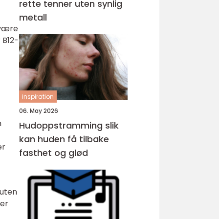
rette tenner uten synlig
metall
 være
 B12-
inspiration
06. May 2026
m
Hudoppstramming slik
kan huden få tilbake
er
fasthet og glød
 uten
er