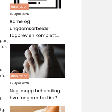
inspiration
16. April 2026
Barne og
ungdomsarbeider
fagbrev en komplett
ppen,
guide for voksne
fer.
ed
rfor
inspiration
15. April 2026
Neglesopp behandling
hva fungerer faktisk?
l
ig.