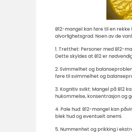
B12-mangel kan føre til en rekke
alvorlighetsgrad. Noen av de van
1. Tretthet: Personer med B12-m
Dette skyldes at B12 er nødvendig
2. Svimmelhet og balanseproble
føre til svimmelhet og balansep
3. Kognitiv svikt: Mangel på B12 
hukommelse, konsentrasjon og ge
4. Pale hud: B12-mangel kan påvi
blek hud og eventuelt anemi.
5. Nummenhet og prikking i ekstr