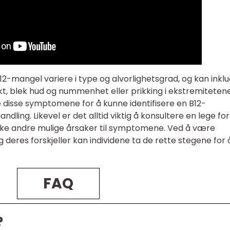
2-mangel variere i type og alvorlighetsgrad, og kan inkl
ikt, blek hud og nummenhet eller prikking i ekstremitetene
le disse symptomene for å kunne identifisere en B12-
dling. Likevel er det alltid viktig å konsultere en lege fo
ukke andre mulige årsaker til symptomene. Ved å være
es forskjeller kan individene ta de rette stegene for 
FAQ
?