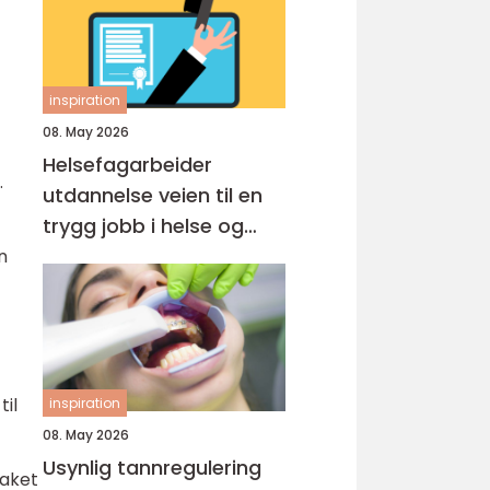
inspiration
08. May 2026
Helsefagarbeider
.
utdannelse veien til en
trygg jobb i helse og
omsorg
n
il
inspiration
08. May 2026
Usynlig tannregulering
saket