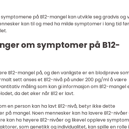
at symptomene på B12-mangel kan utvikle seg gradvis og
ennesker kan til og med ha milde symptomer i lang tid før
et.
inger om symptomer på B12-
isere B12-mangel på, og den vanligste er en blodprøve so
ormalt sett anses et B12-nivå på under 200 pg/ml å være
kvantitativ måling som kan gi informasjon om B12-mangel 
det, da det øker når B12 er lavt.
 om en person kan ha lavt B12-nivå, betyr ikke dette
er på mangel. Noen mennesker kan ha lavere B12-nivåer
e kan ha høyere B12-nivåer og likevel oppleve symptom
ktorer, som genetikk og individualitet, kan spille en rolle i