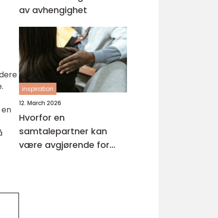
av avhengighet
udere
.
inspiration
12. March 2026
r en
Hvorfor en
samtalepartner kan
å
være avgjørende for
hverdagsmestring