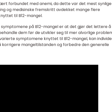
ært forbundet med anemi, da dette var det mest synlige
ning og medisinske fremskritt avdekket mange flere
yttet til B12-mangel.
ke symptomene på B12-mangel er at det gjør det lettere å
behandle dem før de utvikler seg til mer alvorlige proble
ierte symptomene knyttet til B12-mangel, kan individe
or å korrigere mangeltilstanden og forbedre den generelle