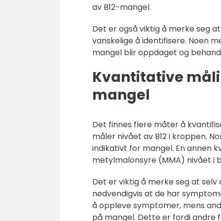
av B12-mangel.
Det er også viktig å merke seg 
vanskelige å identifisere. Noen m
mangel blir oppdaget og behandl
Kvantitative mål
mangel
Det finnes flere måter å kvantif
måler nivået av B12 i kroppen. N
indikativt for mangel. En annen 
metylmalonsyre (MMA) nivået i blo
Det er viktig å merke seg at selv
nødvendigvis at de har symptom
å oppleve symptomer, mens andr
på mangel. Dette er fordi andre fa