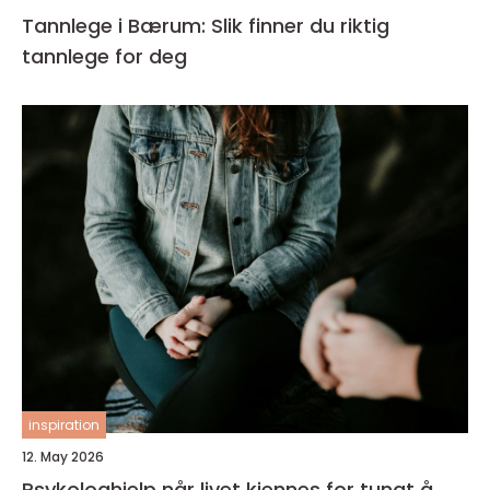
Tannlege i Bærum: Slik finner du riktig
tannlege for deg
inspiration
12. May 2026
Psykologhjelp når livet kjennes for tungt å