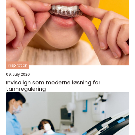
inspiration
09. July 2026
Invisalign som moderne løsning for
tannregulering