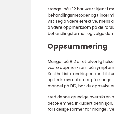
Mangel på B12 har vært kjent i ma
behandlingsmetoder og tilnærmin
vist seg å være effektive, mens a
å være oppmerksom på de forskje
behandlingsformer og velge den s
Oppsummering
Mangel på B12 er et alvorlig hel
være oppmerksom på symptomene
Kostholdsforandringer, kosttilskud
og lindre symptomer på mangel på
mangel på B12, bør du oppsøke en 
Med denne grundige oversikten ov
dette emnet, inkludert definisjon
forskjellige former for mangel. V