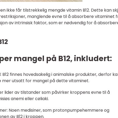
 ikke får tilstrekkelig mengde vitamin B12. Dette kan sk
srestriksjoner, manglende evne til å absorbere vitaminet f
ksjon av intrinsisk faktor, som er nødvendig for å absorber
B12
yper mangel på B12, inkludert:
: B12 finnes hovedsakelig i animalske produkter, derfor k
mer utsatt for mangel på dette vitaminet.
 lider av tilstander som påvirker kroppens evne til å
siøs anemi eller cøliaki.
disiner: Noen medisiner, som protonpumpehemmere og
nen av B12 i kroppen.