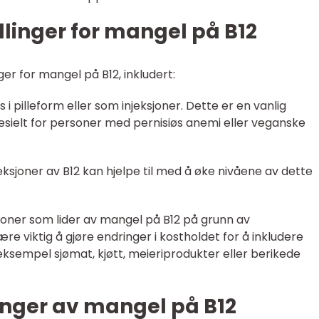
inger for mangel på B12
er for mangel på B12, inkludert:
as i pilleform eller som injeksjoner. Dette er en vanlig
esielt for personer med pernisiøs anemi eller veganske
jeksjoner av B12 kan hjelpe til med å øke nivåene av dette
rsoner som lider av mangel på B12 på grunn av
re viktig å gjøre endringer i kostholdet for å inkludere
eksempel sjømat, kjøtt, meieriprodukter eller berikede
inger av mangel på B12