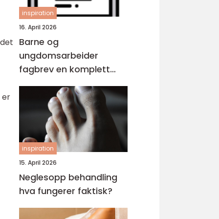
inspiration
16. April 2026
Barne og
 det
ungdomsarbeider
fagbrev en komplett
guide for voksne
 er
inspiration
15. April 2026
Neglesopp behandling
hva fungerer faktisk?