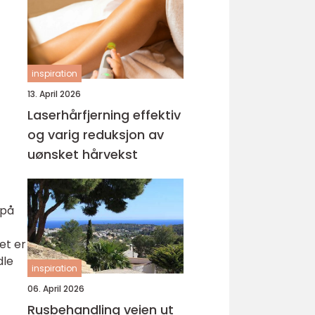
inspiration
13. April 2026
Laserhårfjerning effektiv
og varig reduksjon av
uønsket hårvekst
 på
et er
dle
inspiration
06. April 2026
Rusbehandling veien ut