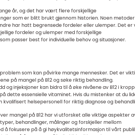
nge år, og det har vært flere forskjellige
ger som er blitt brukt gjennom historien. Noen metoder
ndre har hatt begrensede fordeler eller ulemper. Det er v
llige fordeler og ulemper med forskjellige
om passer best for individuelle behov og situasjoner.
seproblem som kan påvirke mange mennesker. Det er vikti
 på mangel på B12 og søke riktig behandling.
d og injeksjoner kan bidra til å øke nivåene av B12 i krop
 dette essensielle vitaminet. Hvis du mistenker at du lid
kvalifisert helsepersonell for riktig diagnose og behandli
er mangel på B12 har vi utforsket alle viktige aspekter a
, typer, behandlinger, målinger og forskjeller mellom
ed å fokusere på å gi høykvalitetsinformasjon til vårt pub