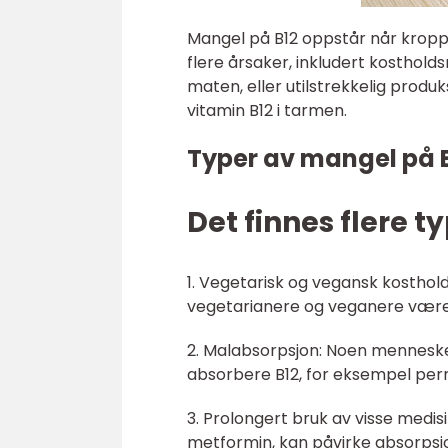
Mangel på B12 oppstår når kroppen
flere årsaker, inkludert kosthold
maten, eller utilstrekkelig produ
vitamin B12 i tarmen.
Typer av mangel på 
Det finnes flere t
1. Vegetarisk og vegansk kosthold
vegetarianere og veganere være 
2. Malabsorpsjon: Noen mennesker
absorbere B12, for eksempel perni
3. Prolongert bruk av visse me
metformin, kan påvirke absorpsjo