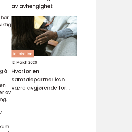
av avhengighet
 har
iktig
inspiration
12. March 2026
Hvorfor en
g å
samtalepartner kan
pen
være avgjørende for
er av
hverdagsmestring
ng.
v
likum