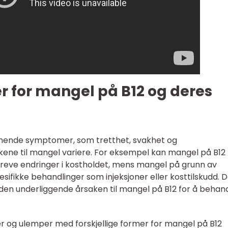
er for mangel på B12 og deres
gnende symptomer, som tretthet, svakhet og
kene til mangel variere. For eksempel kan mangel på B12
kreve endringer i kostholdet, mens mangel på grunn av
ifikke behandlinger som injeksjoner eller kosttilskudd. D
e den underliggende årsaken til mangel på B12 for å behan
r og ulemper med forskjellige former for mangel på B12