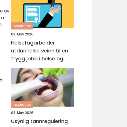
je av
ra
e
inspiration
08. May 2026
Helsefagarbeider
utdannelse veien til en
trygg jobb i helse og
omsorg
an
inspiration
08. May 2026
Usynlig tannregulering