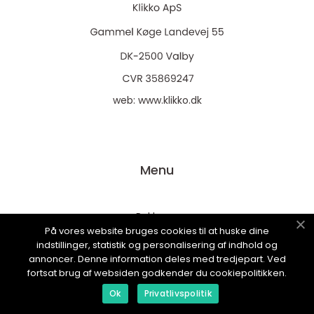
web:
www.klikko.dk
Menu
Reklame
På vores website bruges cookies til at huske dine
Om oss
indstillinger, statistik og personalisering af indhold og
annoncer. Denne information deles med tredjepart. Ved
Cookies
fortsat brug af websiden godkender du cookiepolitikken.
Kontakt Oss
Ok
Privatlivspolitik
Sitemap