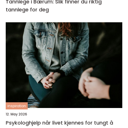
Tannlege i Bærum: Slik finner du riktig
tannlege for deg
inspiration
12. May 2026
Psykologhjelp når livet kjennes for tungt å