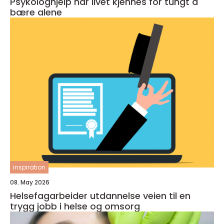
Psykologhjelp når livet kjennes for tungt å
bære alene
inspiration
08. May 2026
Helsefagarbeider utdannelse veien til en
trygg jobb i helse og omsorg