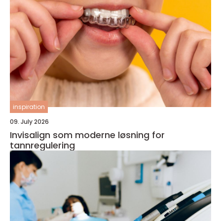
inspiration
09. July 2026
Invisalign som moderne løsning for
tannregulering