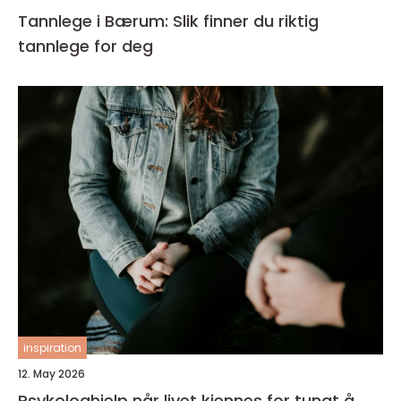
Tannlege i Bærum: Slik finner du riktig
tannlege for deg
inspiration
12. May 2026
Psykologhjelp når livet kjennes for tungt å