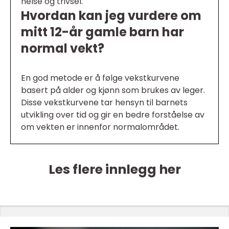
helse og trivsel.
Hvordan kan jeg vurdere om
mitt 12-år gamle barn har
normal vekt?
En god metode er å følge vekstkurvene
basert på alder og kjønn som brukes av leger.
Disse vekstkurvene tar hensyn til barnets
utvikling over tid og gir en bedre forståelse av
om vekten er innenfor normalområdet.
Les flere innlegg her