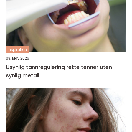
inspiration
08. May 2026
Usynlig tannregulering rette tenner uten
synlig metall