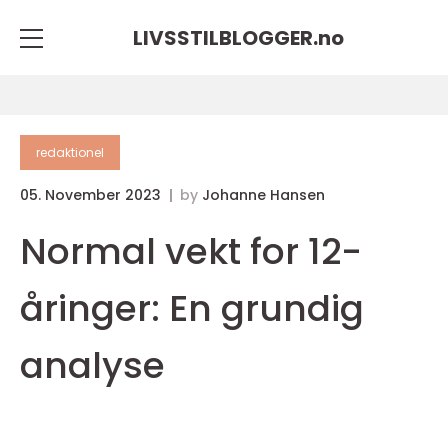
LIVSSTILBLOGGER.
no
redaktionel
05. November 2023
by
Johanne Hansen
Normal vekt for 12-
åringer: En grundig
analyse