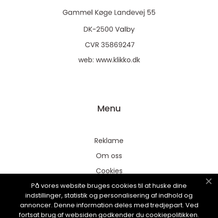
web:
www.klikko.dk
Menu
Reklame
Om oss
Cookies
På vores website bruges cookies til at huske dine
Kontakt Oss
indstillinger, statistik og personalisering af indhold og
Sitemap
annoncer. Denne information deles med tredjepart. Ved
fortsat brug af websiden godkender du cookiepolitikken.