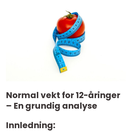
Normal vekt for 12-åringer
– En grundig analyse
Innledning: