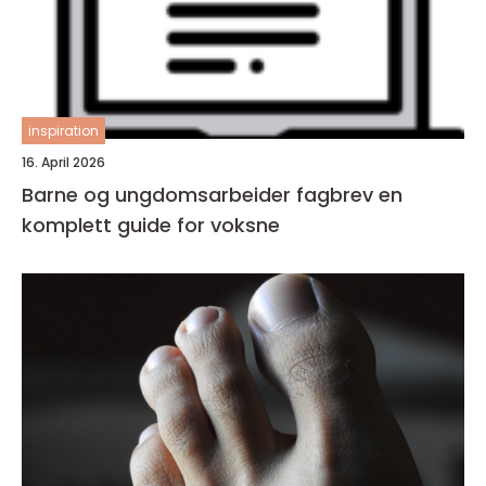
inspiration
16. April 2026
Barne og ungdomsarbeider fagbrev en
komplett guide for voksne