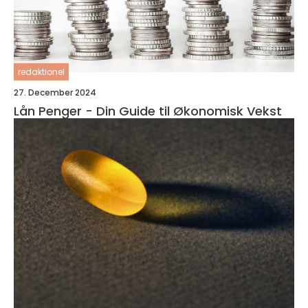
redaktionel
27. December 2024
Lån Penger - Din Guide til Økonomisk Vekst