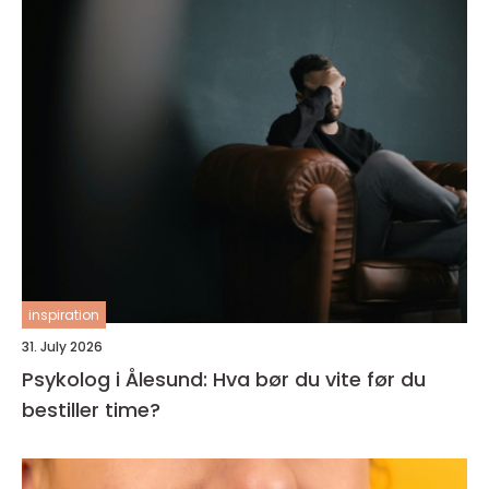
inspiration
31. July 2026
Psykolog i Ålesund: Hva bør du vite før du
bestiller time?