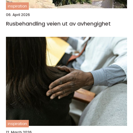
inspiration
06. April 2026
Rusbehandling veien ut av avhengighet
inspiration
12. March 2026