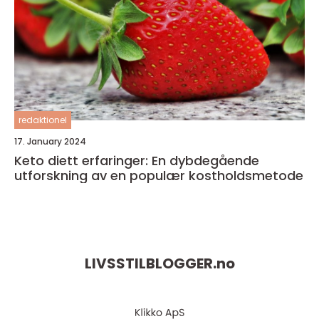
redaktionel
17. January 2024
Keto diett erfaringer: En dybdegående
utforskning av en populær kostholdsmetode
LIVSSTILBLOGGER.
no