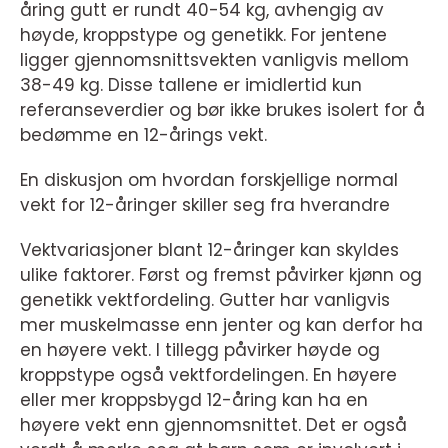
åring gutt er rundt 40-54 kg, avhengig av
høyde, kroppstype og genetikk. For jentene
ligger gjennomsnittsvekten vanligvis mellom
38-49 kg. Disse tallene er imidlertid kun
referanseverdier og bør ikke brukes isolert for å
bedømme en 12-årings vekt.
En diskusjon om hvordan forskjellige normal
vekt for 12-åringer skiller seg fra hverandre
Vektvariasjoner blant 12-åringer kan skyldes
ulike faktorer. Først og fremst påvirker kjønn og
genetikk vektfordeling. Gutter har vanligvis
mer muskelmasse enn jenter og kan derfor ha
en høyere vekt. I tillegg påvirker høyde og
kroppstype også vektfordelingen. En høyere
eller mer kroppsbygd 12-åring kan ha en
høyere vekt enn gjennomsnittet. Det er også