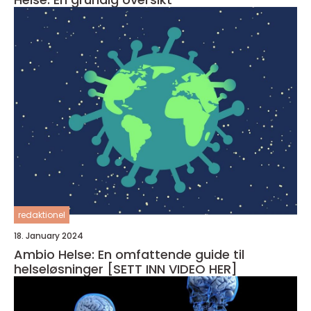
redaktionel
18. January 2024
Ambio Helse: En omfattende guide til
helseløsninger [SETT INN VIDEO HER]