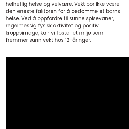
helhetlig helse og velvære. Vekt bør ikke være
den eneste faktoren for å bedømme et barns
helse. Ved å oppfordre til sunne spisevaner,
regelmessig fysisk aktivitet og positiv
kroppsimage, kan vi foster et miljø som
fremmer sunn vekt hos 12-åringer.