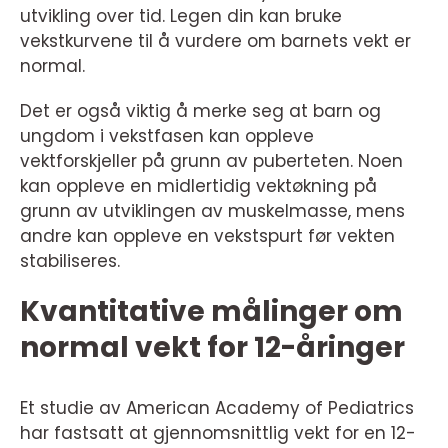
utvikling over tid. Legen din kan bruke
vekstkurvene til å vurdere om barnets vekt er
normal.
Det er også viktig å merke seg at barn og
ungdom i vekstfasen kan oppleve
vektforskjeller på grunn av puberteten. Noen
kan oppleve en midlertidig vektøkning på
grunn av utviklingen av muskelmasse, mens
andre kan oppleve en vekstspurt før vekten
stabiliseres.
Kvantitative målinger om
normal vekt for 12-åringer
Et studie av American Academy of Pediatrics
har fastsatt at gjennomsnittlig vekt for en 12-