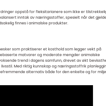
ringer oppstå for fleksitarianere som ikke er tilstrekkeli
nsert inntak av næringsstoffer, spesielt når det gjeld
sakelig finnes i animalske produkter.
nesker som praktiserer et kosthold som legger vekt på
ntebaserte matvarer og moderate mengder animalske
voksende trend i dagens samfunn, drevet av økt bevissth
ivsstil. Med riktig kunnskap og næringsstoffrik planleggi
sefremmende alternativ både for den enkelte og for miljø