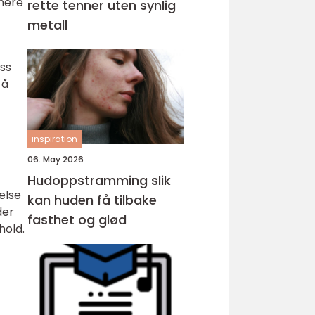
anere
rette tenner uten synlig
metall
ess
 å
inspiration
06. May 2026
Hudoppstramming slik
else
kan huden få tilbake
der
fasthet og glød
hold.