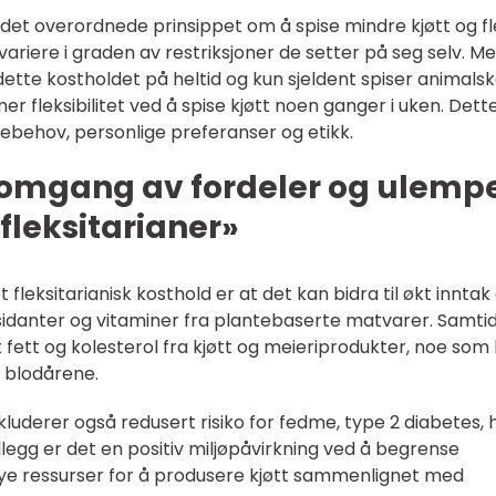
r det overordnede prinsippet om å spise mindre kjøtt og f
riere i graden av restriksjoner de setter på seg selv. M
dette kostholdet på heltid og kun sjeldent spiser animals
er fleksibilitet ved å spise kjøtt noen ganger i uken. Dett
sebehov, personlige preferanser og etikk.
nnomgang av fordeler og ulemp
fleksitarianer»
fleksitarianisk kosthold er at det kan bidra til økt inntak
sidanter og vitaminer fra plantebaserte matvarer. Samtid
 fett og kolesterol fra kjøtt og meieriprodukter, noe som
g blodårene.
kluderer også redusert risiko for fedme, type 2 diabetes, 
tillegg er det en positiv miljøpåvirkning ved å begrense
mye ressurser for å produsere kjøtt sammenlignet med