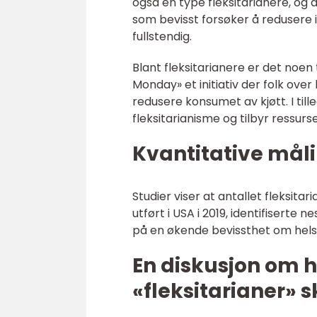
også en type fleksitarianere, og d
som bevisst forsøker å redusere
fullstendig.
Blant fleksitarianere er det noen
Monday» et initiativ der folk ov
redusere konsumet av kjøtt. I til
fleksitarianisme og tilbyr ressurs
Kvantitative måli
Studier viser at antallet fleksita
utført i USA i 2019, identifiserte
på en økende bevissthet om helse
En diskusjon om h
«fleksitarianer» s