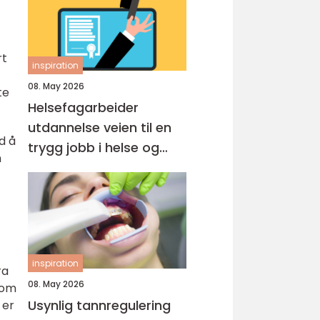
rt
inspiration
08. May 2026
te
Helsefagarbeider
utdannelse veien til en
d å
trygg jobb i helse og
m
omsorg
inspiration
ra
08. May 2026
som
Usynlig tannregulering
 er