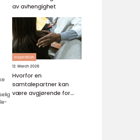
av avhengighet
inspiration
12. March 2026
Hvorfor en
ke
samtalepartner kan
være avgjørende for
selig
hverdagsmestring
le-