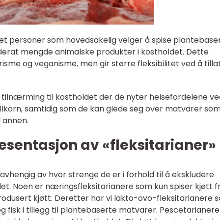
tet personer som hovedsakelig velger å spise plantebase
derat mengde animalske produkter i kostholdet. Dette
isme og veganisme, men gir større fleksibilitet ved å tilla
 tilnærming til kostholdet der de nyter helsefordelene ve
ullkorn, samtidig som de kan glede seg over matvarer so
l annen.
sentasjon av «fleksitarianer»
 avhengig av hvor strenge de er i forhold til å ekskludere
et. Noen er næringsfleksitarianere som kun spiser kjøtt f
produsert kjøtt. Deretter har vi lakto-ovo-fleksitarianere 
 fisk i tillegg til plantebaserte matvarer. Pescetarianere