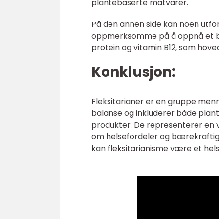
plantebaserte matvarer.
På den annen side kan noen utford
oppmerksomme på å oppnå et bala
protein og vitamin B12, som hoved
Konklusjon:
Fleksitarianer er en gruppe men
balanse og inkluderer både pla
produkter. De representerer en 
om helsefordeler og bærekraftig l
kan fleksitarianisme være et hel