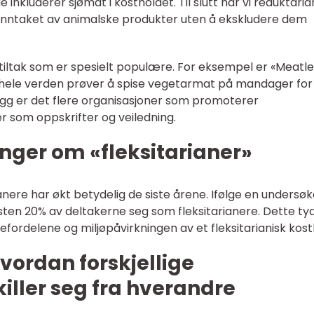
e inkluderer sjømat i kostholdet. Til slutt har vi reduktari
 inntaket av animalske produkter uten å ekskludere dem
 tiltak som er spesielt populære. For eksempel er «Meatl
er hele verden prøver å spise vegetarmat på mandager for
legg er det flere organisasjoner som promoterer
er som oppskrifter og veiledning.
nger om «fleksitarianer»
rianere har økt betydelig de siste årene. Ifølge en undersøk
 nesten 20% av deltakerne seg som fleksitarianere. Dette ty
fordelene og miljøpåvirkningen av et fleksitarianisk kost
vordan forskjellige
killer seg fra hverandre