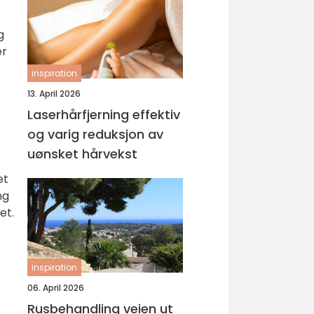
g
er
inspiration
13. April 2026
Laserhårfjerning effektiv
og varig reduksjon av
uønsket hårvekst
et
ng
et.
inspiration
06. April 2026
Rusbehandling veien ut