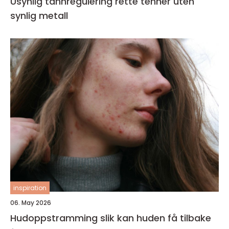
Usynlig tannregulering rette tenner uten
synlig metall
inspiration
06. May 2026
Hudoppstramming slik kan huden få tilbake